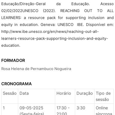
Educação/Direção-Geral da Educação. Acesso
02/02/2022UNESCO (2022). REACHING OUT TO ALL
LEARNERS: a resource pack for supporting inclusion and
equity in education. Geneva: UNESCO  IBE. Disponível em:
http://www.ibe.unesco.org/en/news/reaching-out-all-
learners-resource-pack-supporting-inclusion-and-equity-
education.
FORMADOR
Rosa Helena de Pernambuco Nogueira
CRONOGRAMA
Sessão
Data
Horário
Duração
Tipo de
sessão
1
09-05-2025
17:30 -
3:30
Online
(Sexta-feira)
21:00
síncrona