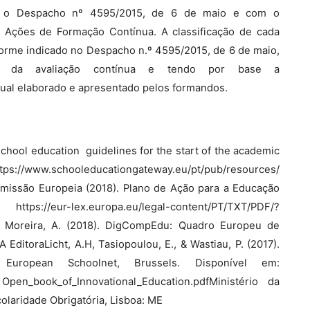
om o Despacho nº 4595/2015, de 6 de maio e com o
e Ações de Formação Contínua. A classificação de cada
forme indicado no Despacho n.º 4595/2015, de 6 de maio,
ais da avaliação contínua e tendo por base a
vidual elaborado e apresentado pelos formandos.
hool education  guidelines for the start of the academic
ww.schooleducationgateway.eu/pt/pub/resources/
omissão Europeia (2018). Plano de Ação para a Educação
-lex.europa.eu/legal-content/PT/TXT/PDF/?
 Moreira, A. (2018). DigCompEdu: Quadro Europeu de
EditoraLicht, A.H, Tasiopoulou, E., & Wastiau, P. (2017).
European Schoolnet, Brussels. Disponível em:
Open_book_of_Innovational_Education.pdfMinistério da
colaridade Obrigatória, Lisboa: ME