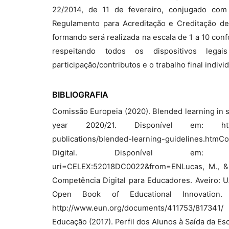
22/2014, de 11 de fevereiro, conjugado c
Regulamento para Acreditação e Creditação d
formando será realizada na escala de 1 a 10 con
respeitando todos os dispositivos leg
participação/contributos e o trabalho final indi
BIBLIOGRAFIA
Comissão Europeia (2020). Blended learning in sc
year 2020/21. Disponível em: https://w
publications/blended-learning-guidelines.htmC
Digital. Disponível em: https://eur
uri=CELEX:52018DC0022&from=ENLucas, M., &
Competência Digital para Educadores. Aveiro: UA 
Open Book of Educational Innovation. 
http://www.eun.org/documents/411753/817341/ 
Educação (2017). Perfil dos Alunos à Saída da Es